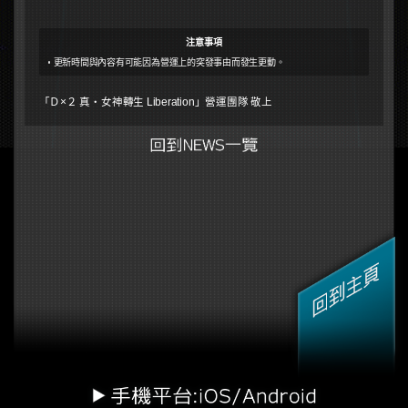
注意事項
更新時間與內容有可能因為營運上的突發事由而發生更動。
「Ｄ×２ 真・女神轉生 Liberation」營運團隊 敬上