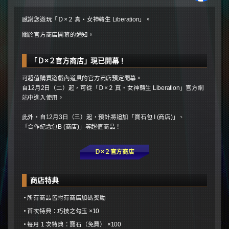
感謝您遊玩「Ｄ×２ 真・女神轉生 Liberation」。
關於官方商店開幕的通知。
「Ｄ×２官方商店」現已開幕！
可超值購買遊戲內道具的官方商店預定開幕。
自12月2日（二）起，可從「Ｄ×２ 真・女神轉生 Liberation」官方網
站中進入使用。
此外，自12月3日（三）起，預計將追加「寶石包 I (商店)」、
「合作紀念包B (商店)」等超值商品！
Ｄ×２官方商店
商店特典
所有商品皆附有商店加碼獎勵
首次特典：巧技之勾玉 ×10
每月 1 次特典：寶石（免費） ×100