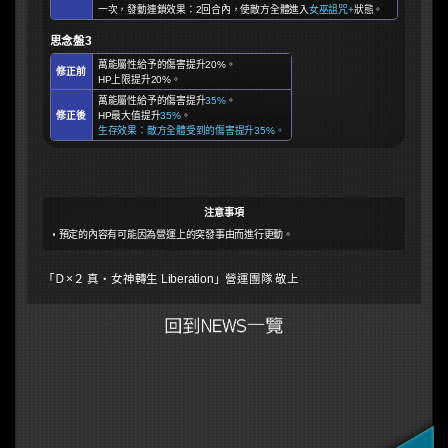
一次，發動連鎖效果：2回合內，使敵方全體進入
女巫詛咒+
狀態。
思念盤3
萬能屬性給予的傷害提升20%。
修正前
HP上限提升20%。
萬能屬性給予的傷害提升
35%
。
修正後
HP最大值提升
35%
。
生存效果：敵方全體受到的傷害提升35%。
注意事項
預定的內容有可能因為營運上的突發事由而進行更動。
「Ｄ×２ 真・女神轉生 Liberation」營運團隊 敬上