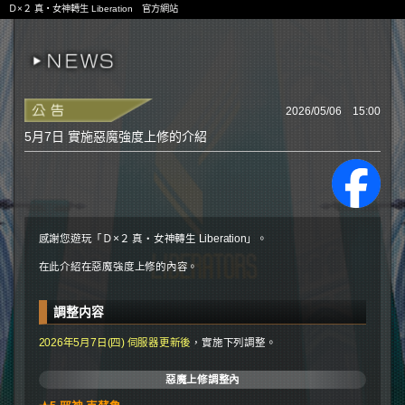
Ｄ×２ 真・女神轉生 Liberation 官方網站
2026/05/06 15:00
5月7日 實施惡魔強度上修的介紹
感謝您遊玩「Ｄ×２ 真・女神轉生 Liberation」。
在此介紹在惡魔強度上修的內容。
調整内容
2026年5月7日(四) 伺服器更新後
，實施下列調整。
惡魔上修調整內