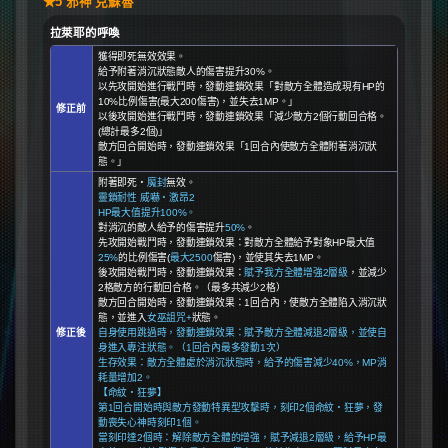
★5 邪神 克蘇魯
拉萊耶的呼喚
獲得即死無效效果。
給予附著消沉狀態敵人的傷害提升30%。
以先攻開始進行戰鬥時，發動連鎖效果「對敵方全體造成現有HP的
10%比例傷害(最大200傷害)，並失去1MP。」
修正前
以後攻開始進行戰鬥時，發動連鎖效果「減少敵方2個行動回合格。
(總計最多2個)」
敵方回合開始時，發動連鎖效果「1回合內使敵方全體附著消沉狀
態。」
附著即死・
魔封
無效。
靈鎖耐性 威嚇・激昂2
HP最大值提升100%。
對消沉的敵人給予的傷害提升
50%
。
先攻開始戰鬥時，發動連鎖效果：對敵方全體給予對象HP最大值
25%
的比例傷害(
最大2500
傷害)，並使其失去1MP。
後攻開始戰鬥時，發動連鎖效果：
賦予我方全體增強2層級
，並減少
2格敵方的行動回合格。（最多共減少2格）
敵方回合開始時，發動連鎖效果：1回合內，使敵方全體陷入消沉狀
態，並進入
女巫詛咒+
狀態。
修正後
自身使用跳過時，發動連鎖效果：賦予敵方全體減退2層級，並使自
身進入專注狀態。（1回合內最多發動1次）
生存效果：敵方全體處於消沉狀態時，給予的傷害減少40%，MP消
耗量增加2。
【命紋・狂夢】
第1回合開始時與敵方發動特異型攻擊時，刻印2個命紋・狂夢，發
動喪失心神時刻印1個。
當刻印達2個時：解除敵方全體的增強，賦予減退2層級，給予HP最