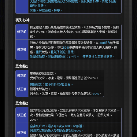
大值25%的比例傷害(最大2500傷害)，使其失去1MP，再賦予自身
增強5層級。
其後，解放命紋・狂夢。
喪失心神
對全體敵人進行萬能屬性的魔法型攻擊，以120威力給予傷害，使對
修正前
象失去2MP，被命中的敵人會以50%的基礎機率陷入束縛、魅惑狀
態。
對敵方全體進行附著殘渣的萬能屬性魔法型攻擊，以
300威力
給予傷
害，使其減少2MP，並以
80%
基礎機率使命中的敵人進入束縛、魅
修正後
惑、
詛咒
狀態，
且賦予減退3層級。
攻擊成功時，發動連鎖效果：1回合內，使自身進入超高揚狀態。
思念盤1
獲得束縛無效效果。
修正前
受到的火炎、冰凍、電擊、衝擊屬性傷害減少20%。
開始效果：賦予自身增強5層級。
修正後
附著束縛無效。
因火炎・冰凍・電擊・衝擊屬性受到的傷害減少
30%
。
思念盤2
敵方附著消沉狀態時，當我已經在消沉狀態時，卻又被點消沉狀態一
修正前
次，發動連鎖效果「2回合內，敵方全體的攻擊力、防禦力減少
20%。」
自身死亡時，最多可4次以1000HP存活。
因消沉狀態的敵人受到的傷害減少40%。
修正後
當敵人陷入消沉狀態時，當我已經在消沉狀態時，卻又被點消沉狀態